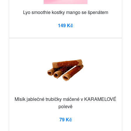
Lyo smoothie kostky mango se špenátem
149 Kč
Mlsík jablečné trubičky máčené v KARAMELOVÉ
polevě
79 Kč