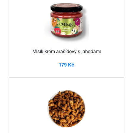
Mlsík krém arašídový s jahodami
179 Kč