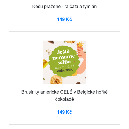
Kešu pražené - rajčata a tymián
149 Kč
Brusinky americké CELÉ v Belgické hořké
čokoládě
149 Kč