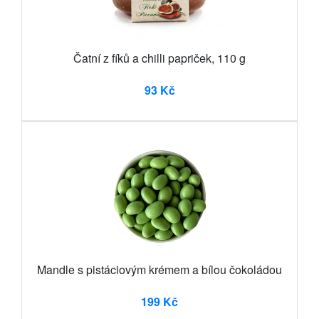
Čatní z fíků a chilli papriček, 110 g
93 Kč
Mandle s pistáciovým krémem a bílou čokoládou
199 Kč