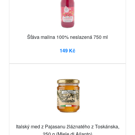
Šťáva malina 100% neslazená 750 ml
149 Kč
Italský med z Pajasanu žláznatého z Toskánska,
250 g (Miele di Ailanto)