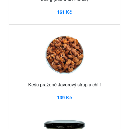
161 Kč
Kešu pražené Javorový sirup a chili
139 Kč