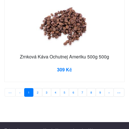
Zrnková Káva Ochutnej Ameriku 500g 500g
309 Kč
««
«
1
2
3
4
5
6
7
8
9
»
»»