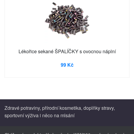
Lékořice sekané ŠPALÍČKY s ovocnou náplní
99 Kč
Zdravé potraviny, přírodní kosmetika, doplňky stravy,
sportovní výživa i něco na mlsání