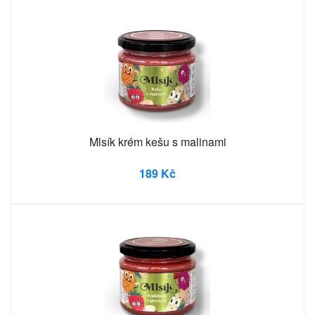
Mlsík krém kešu s malinami
189 Kč