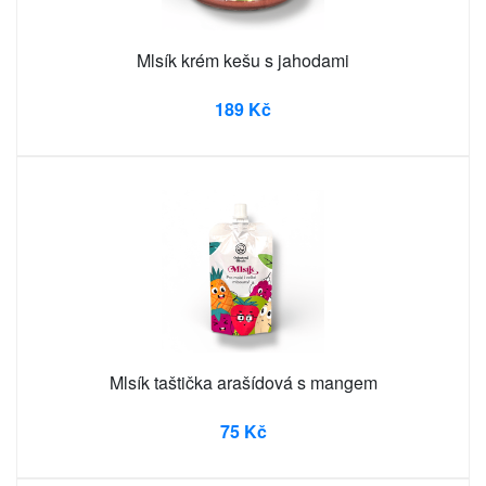
Mlsík krém kešu s jahodami
189 Kč
Mlsík taštička arašídová s mangem
75 Kč