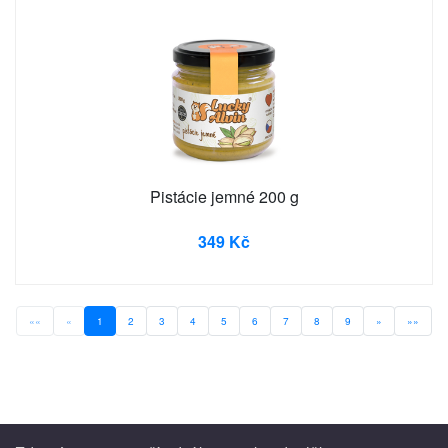
Pistácie jemné 200 g
349 Kč
««
«
1
2
3
4
5
6
7
8
9
»
»»