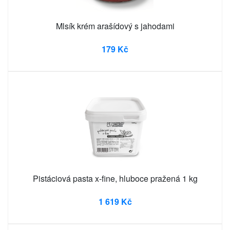
Mlsík krém arašídový s jahodami
179 Kč
Pistáciová pasta x-fine, hluboce pražená 1 kg
1 619 Kč