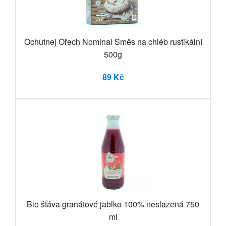
Ochutnej Ořech Nominal Směs na chléb rustikální
500g
89 Kč
Bio šťáva granátové jablko 100% neslazená 750
ml