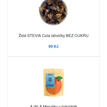
Želé STEVIA Cola lahvičky BEZ CUKRU
99 Kč
AJALA Meruňky v čokoládě