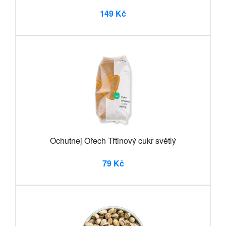
149 Kč
Ochutnej Ořech Třtinový cukr světlý
79 Kč