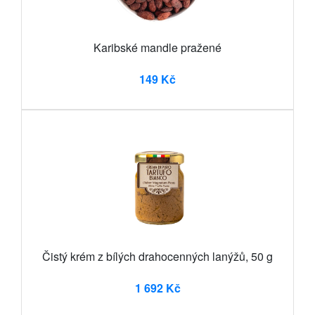
Karibské mandle pražené
149 Kč
Čistý krém z bílých drahocenných lanýžů, 50 g
1 692 Kč