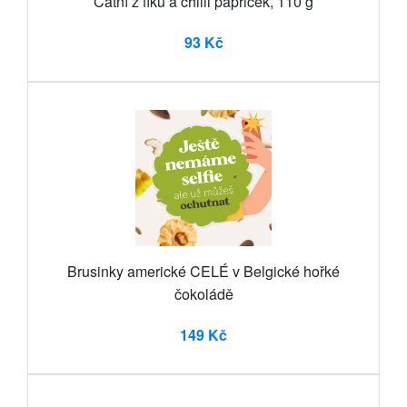
Čatní z fíků a chilli papriček, 110 g
93 Kč
Brusinky americké CELÉ v Belgické hořké
čokoládě
149 Kč