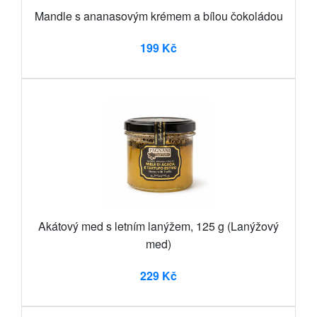
Mandle s ananasovým krémem a bílou čokoládou
199 Kč
Akátový med s letním lanýžem, 125 g (Lanýžový
med)
229 Kč