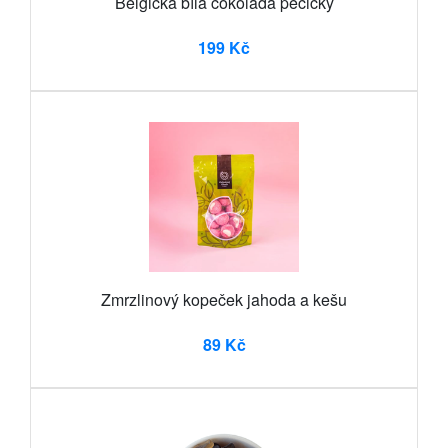
Belgická bílá čokoláda pecičky
199 Kč
Zmrzlinový kopeček jahoda a kešu
89 Kč