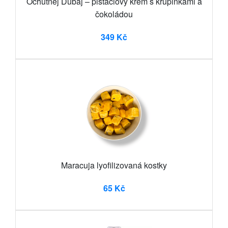
Ochutnej Dubaj – pistáciový krém s křupinkami a
čokoládou
349 Kč
Maracuja lyofilizovaná kostky
65 Kč