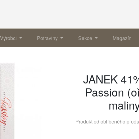
Výrobci
Potraviny
Sekce
Magazín
JANEK 41%
Passion (oř
malin
Produkt od oblíbeného prod