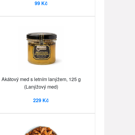
99 Kč
Akátový med s letním lanýžem, 125 g
(Lanýžový med)
229 Kč