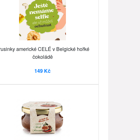
rusinky americké CELÉ v Belgické hořké
čokoládě
149 Kč