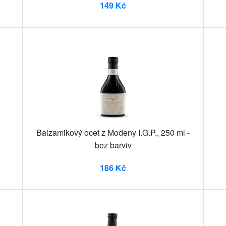
149 Kč
u
Balzamikový ocet z Modeny I.G.P., 250 ml -
bez barviv
186 Kč