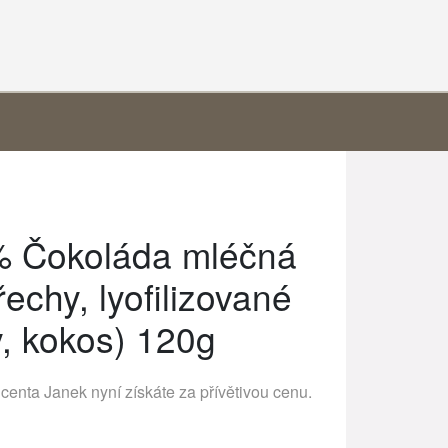
 Čokoláda mléčná
echy, lyofilizované
y, kokos) 120g
ucenta
Janek
nyní získáte za přívětivou cenu.