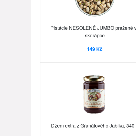
Pistácie NESOLENÉ JUMBO pražené 
skořápce
149 Kč
Džem extra z Granátového Jablka, 340