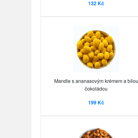
132 Kč
Mandle s ananasovým krémem a bílo
čokoládou
199 Kč