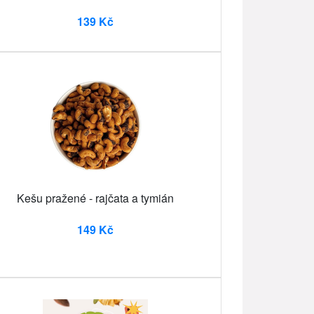
139 Kč
Kešu pražené - rajčata a tymián
149 Kč