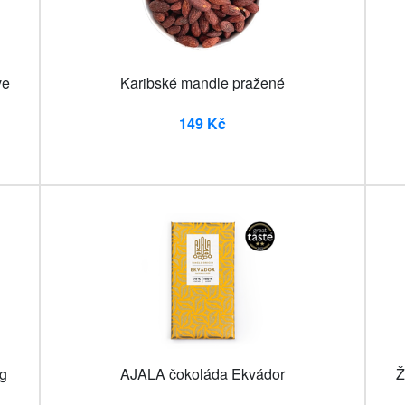
ve
Karibské mandle pražené
149 Kč
 g
AJALA čokoláda Ekvádor
Ž