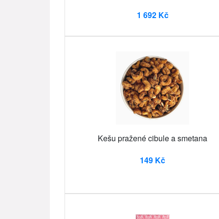
1 692 Kč
Kešu pražené cibule a smetana
149 Kč