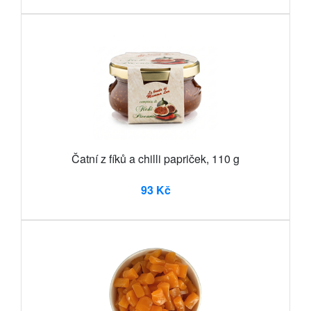
Čatní z fíků a chilli papriček, 110 g
93 Kč