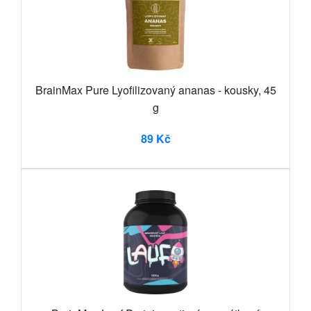
BrainMax Pure Lyofilizovaný ananas - kousky, 45
g
89 Kč