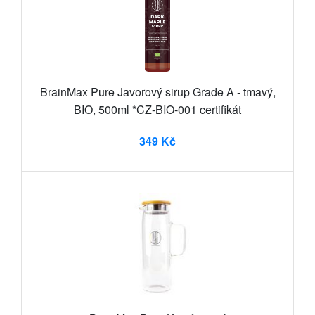
BrainMax Pure Javorový sirup Grade A - tmavý,
BIO, 500ml *CZ-BIO-001 certifikát
349 Kč