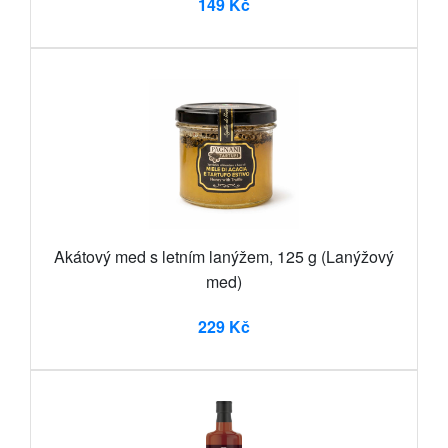
149 Kč
Akátový med s letním lanýžem, 125 g (Lanýžový
med)
229 Kč