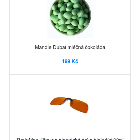
Mandle Dubai mléčná čokoláda
199 Kč
BrainMax Klipy na dioptrické brýle blokující 90%