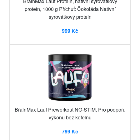
BrainMax Lauf Protein, nativní syrovátkový
protein, 1000 g Příchuť: Čokoláda Nativní
syrovátkový protein
999 Kč
BrainMax Lauf Preworkout NO-STIM, Pro podporu
výkonu bez kofeinu
799 Kč