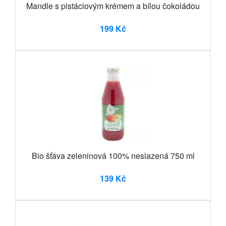
Mandle s pistáciovým krémem a bílou čokoládou
199 Kč
Bio šťáva zeleninová 100% neslazená 750 ml
139 Kč