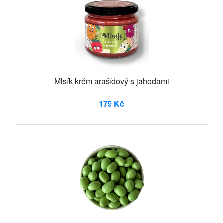
Mlsík krém arašídový s jahodami
179 Kč