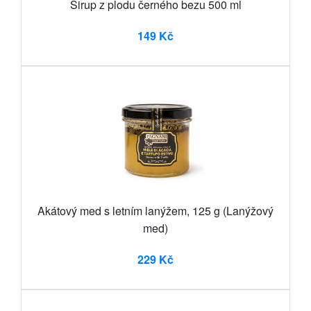
Sirup z plodu černého bezu 500 ml
149 Kč
Akátový med s letním lanýžem, 125 g (Lanýžový
med)
229 Kč