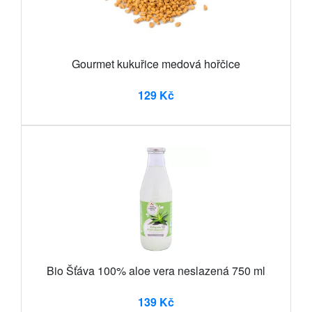
Gourmet kukuřice medová hořčice
129 Kč
Bio Šťáva 100% aloe vera neslazená 750 ml
139 Kč