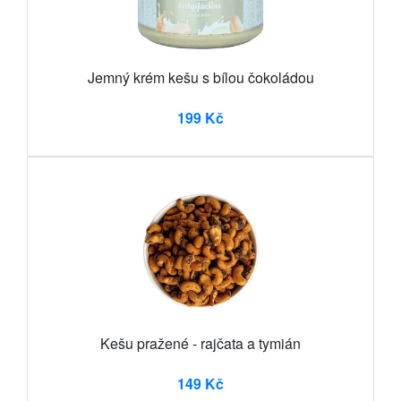
Jemný krém kešu s bílou čokoládou
199 Kč
Kešu pražené - rajčata a tymián
149 Kč