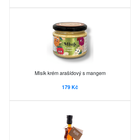
Mlsík krém arašídový s mangem
179 Kč