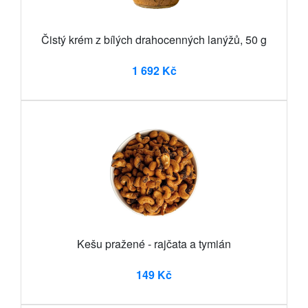
Čistý krém z bílých drahocenných lanýžů, 50 g
1 692 Kč
Kešu pražené - rajčata a tymián
149 Kč