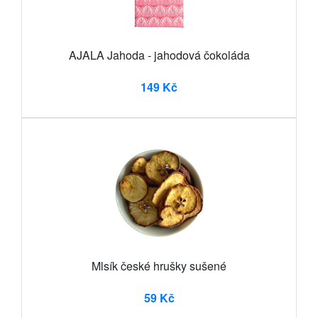
AJALA Jahoda - jahodová čokoláda
149 Kč
Mlsík české hrušky sušené
59 Kč