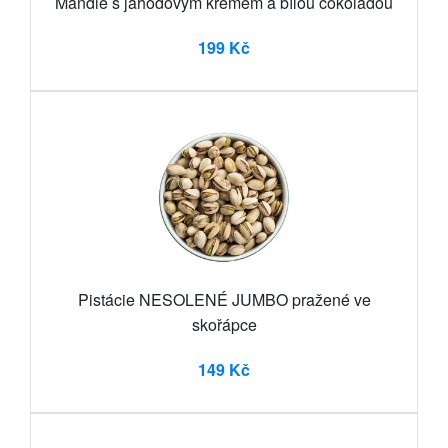
Mandle s jahodovým krémem a bílou čokoládou
199 Kč
Pistácie NESOLENÉ JUMBO pražené ve
skořápce
149 Kč