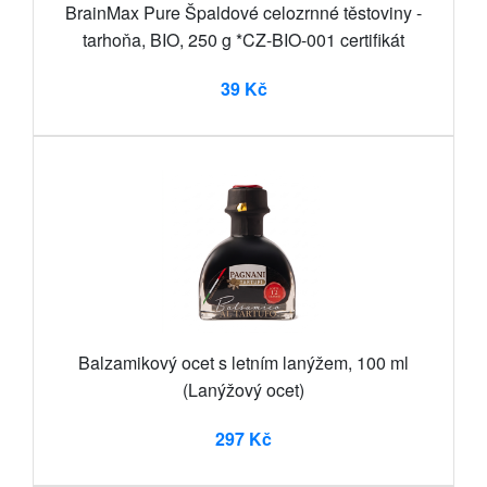
BrainMax Pure Špaldové celozrnné těstoviny -
tarhoňa, BIO, 250 g *CZ-BIO-001 certifikát
39 Kč
Balzamikový ocet s letním lanýžem, 100 ml
(Lanýžový ocet)
297 Kč