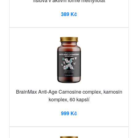
listová v aktivní formě methylfolát
389 Kč
BrainMax Anti-Age Carnosine complex, karnosin
komplex, 60 kapslí
999 Kč