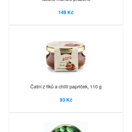
149 Kč
Čatní z fíků a chilli papriček, 110 g
93 Kč