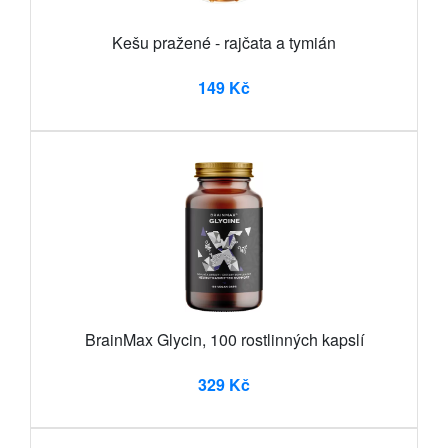
Kešu pražené - rajčata a tymián
149 Kč
BrainMax Glycin, 100 rostlinných kapslí
329 Kč