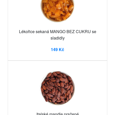
Lékořice sekaná MANGO BEZ CUKRU se
sladidly
149 Kč
Italské mandle pražené