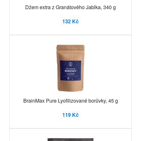
Džem extra z Granátového Jablka, 340 g
132 Kč
BrainMax Pure Lyofilizované borůvky, 45 g
119 Kč