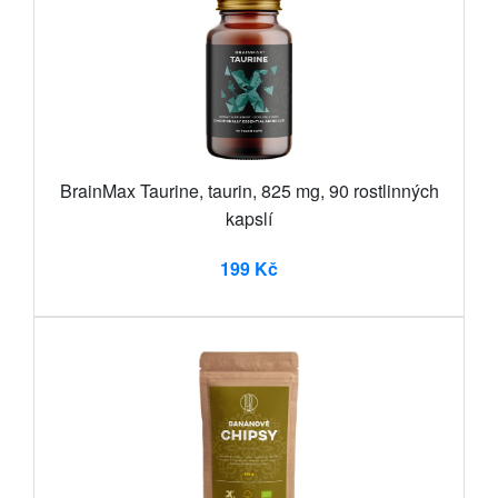
BrainMax Taurine, taurin, 825 mg, 90 rostlinných
kapslí
199 Kč