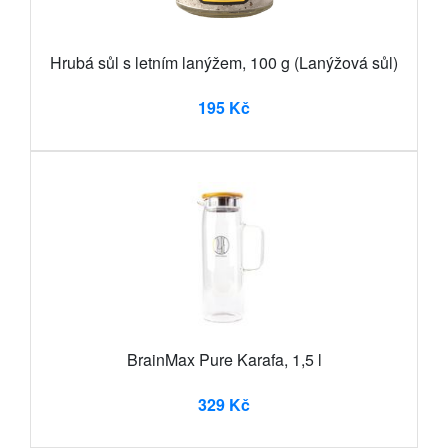
Hrubá sůl s letním lanýžem, 100 g (Lanýžová sůl)
195 Kč
BrainMax Pure Karafa, 1,5 l
329 Kč