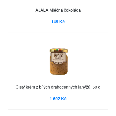
AJALA Mléčná čokoláda
149 Kč
Čistý krém z bílých drahocenných lanýžů, 50 g
1 692 Kč