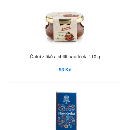
Čatní z fíků a chilli papriček, 110 g
93 Kč