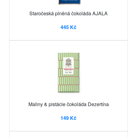
Staročeská plněná čokoláda AJALA
445 Kč
Maliny & pistácie čokoláda Dezertína
149 Kč