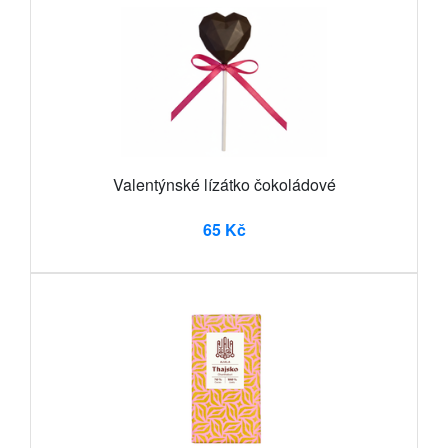
Valentýnské lízátko čokoládové
65 Kč