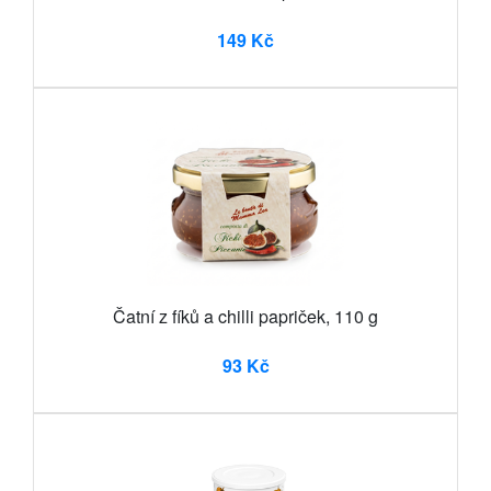
149 Kč
Čatní z fíků a chilli papriček, 110 g
93 Kč