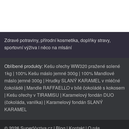
Zdravé potraviny, přírodní kosmetika, doplňky stravy,
sportovní výživa i něco na mlsání
Oblíbené produkty:
Kešu ořechy WW320 pražené solené
1kg
|
100% Kešu máslo jemné 300g
|
100% Mandlové
máslo jemné 300g
|
Hrudky SLANÝ KARAMEL v mléčné
čokoládě
|
Mandle RAFFAELLO v bílé čokoládě s kokosem
|
Kešu ořechy v TIRAMISU
|
Karamelový fondán DUO
(čokoláda, vanilka)
|
Karamelový fondán SLANÝ
KARAMEL
© 2026
SuperVyziva.cz
|
Blog
|
Kontakt
|
O nás