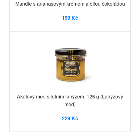
Mandle s ananasovým krémem a bílou čokoládou
199 Kč
Akátový med s letním lanýžem, 125 g (Lanýžový
med)
229 Kč