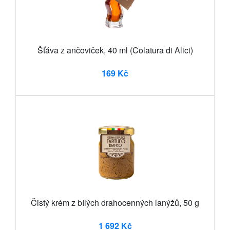
Šťáva z ančoviček, 40 ml (Colatura di Alici)
169 Kč
Čistý krém z bílých drahocenných lanýžů, 50 g
1 692 Kč