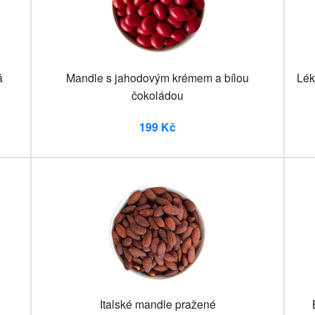
á
Mandle s jahodovým krémem a bílou
Lék
čokoládou
199 Kč
u
Italské mandle pražené