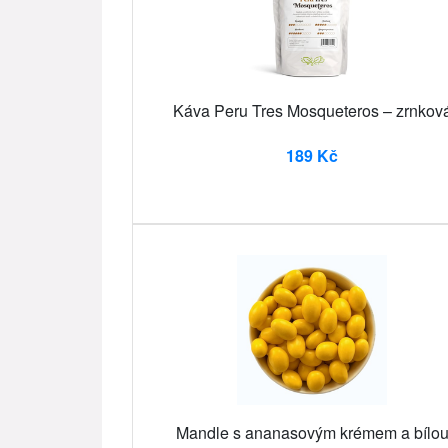
Káva Peru Tres Mosqueteros – zrnkov
189 Kč
Mandle s ananasovým krémem a bílo