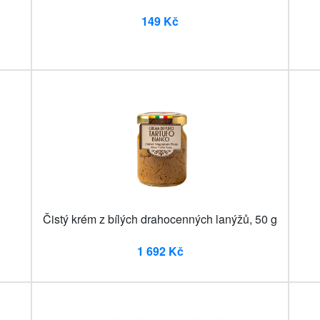
149 Kč
Čistý krém z bílých drahocenných lanýžů, 50 g
1 692 Kč