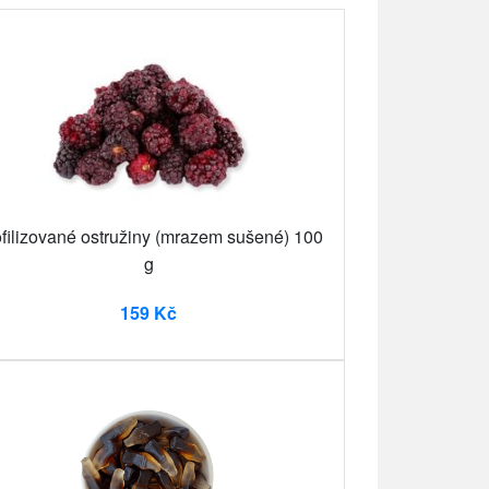
filizované ostružiny (mrazem sušené) 100
g
159 Kč