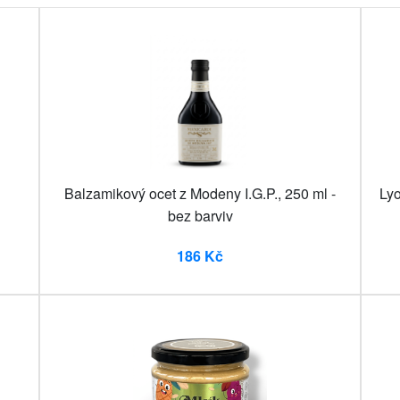
Balzamikový ocet z Modeny I.G.P., 250 ml -
Lyo
bez barviv
186 Kč