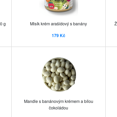
0 g
Mlsík krém arašídový s banány
Ž
179 Kč
Mandle s banánovým krémem a bílou
čokoládou