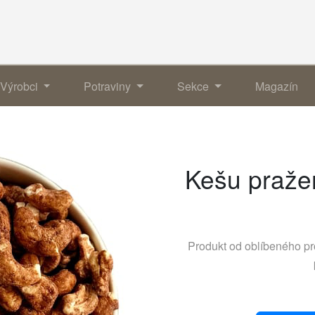
Výrobci
Potraviny
Sekce
Magazín
Kešu praže
Produkt od oblíbeného p