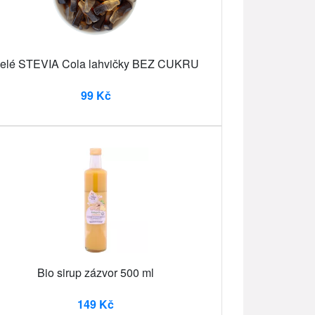
elé STEVIA Cola lahvičky BEZ CUKRU
99 Kč
Bio sirup zázvor 500 ml
149 Kč