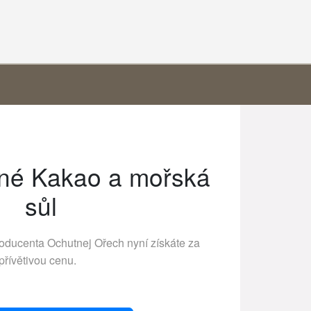
né Kakao a mořská
sůl
roducenta
Ochutnej Ořech
nyní získáte za
přívětivou cenu.