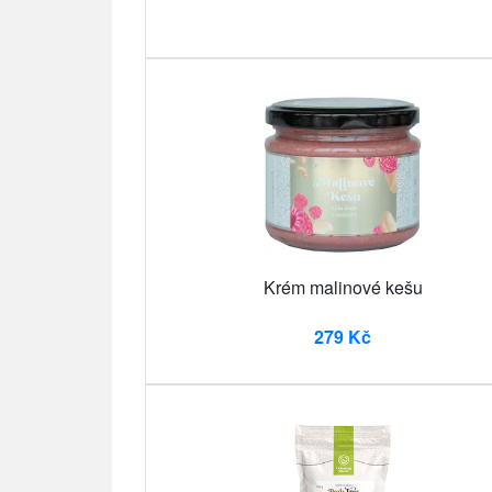
Krém malinové kešu
279 Kč