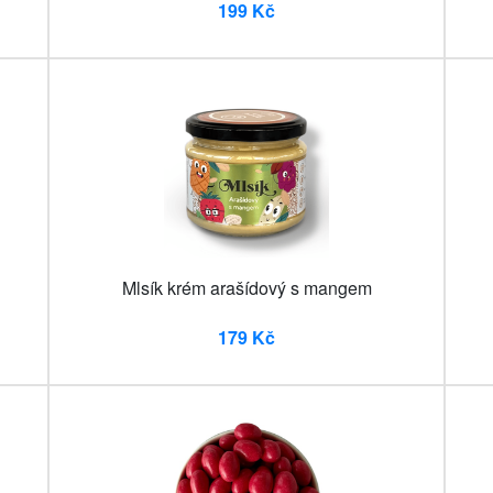
199 Kč
Mlsík krém arašídový s mangem
179 Kč