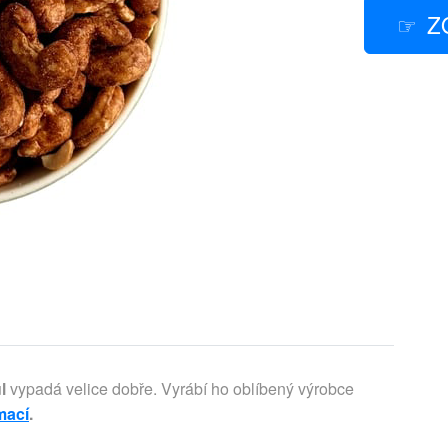
Z
l
vypadá velice dobře. Vyrábí ho oblíbený výrobce
mací
.