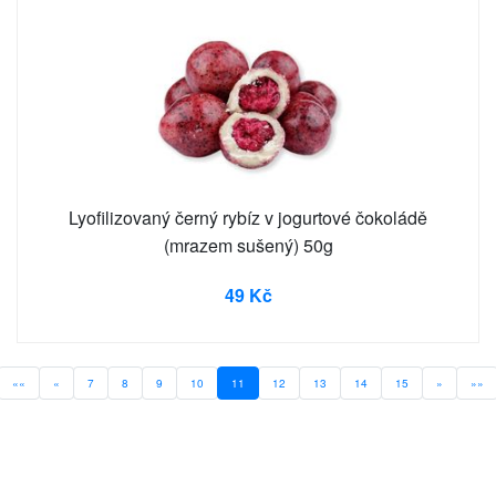
Lyofilizovaný černý rybíz v jogurtové čokoládě
(mrazem sušený) 50g
49 Kč
««
«
7
8
9
10
11
12
13
14
15
»
»»