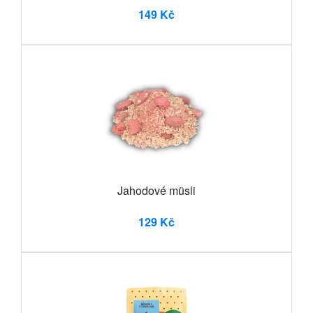
149 Kč
Jahodové müsli
129 Kč