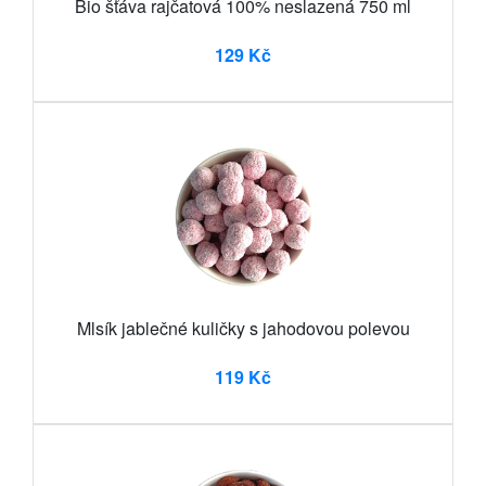
Bio šťáva rajčatová 100% neslazená 750 ml
129 Kč
Mlsík jablečné kuličky s jahodovou polevou
119 Kč