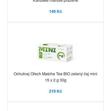
Karibské mandle pražené
149 Kč
Ochutnej Ořech Matcha Tea BIO zelený čaj mini
15 x 2 g 30g
219 Kč