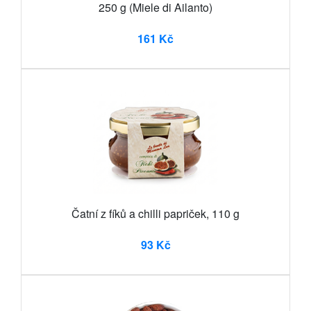
250 g (Miele di Ailanto)
161 Kč
Čatní z fíků a chilli papriček, 110 g
93 Kč