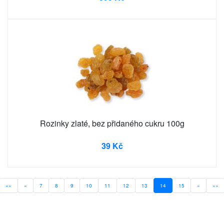
Rozinky zlaté, bez přidaného cukru 100g
39 Kč
««
«
7
8
9
10
11
12
13
14
15
»
»»