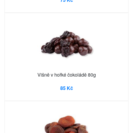
Višně v hořké čokoládě 80g
85 Kč